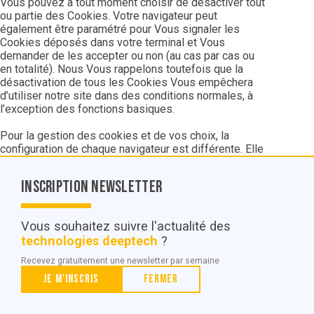
Vous pouvez à tout moment choisir de désactiver tout
ou partie des Cookies. Votre navigateur peut
également être paramétré pour Vous signaler les
Cookies déposés dans votre terminal et Vous
demander de les accepter ou non (au cas par cas ou
en totalité). Nous Vous rappelons toutefois que la
désactivation de tous les Cookies Vous empêchera
d’utiliser notre site dans des conditions normales, à
l’exception des fonctions basiques.
Pour la gestion des cookies et de vos choix, la
configuration de chaque navigateur est différente. Elle
est décrite dans le menu d’aide de votre navigateur,
qui vous permettra de savoir de quelle manière
Inscription Newsletter
modifier vos souhaits en matière de cookies.
Vous souhaitez suivre l'actualité des
4.3.2 Refuser un Cookie d’audience
technologies deeptech
?
Sur le Site, les Cookies d’audience sont déposés par
Recevez gratuitement une newsletter par semaine
Google Analytics. Si vous ne souhaitez pas que notre
Nous contacter
Je m'inscris
Fermer
site enregistre des Cookies dans votre navigateur à
des fins de mesure d’audience, Vous pouvez suivre la
procédure suivante