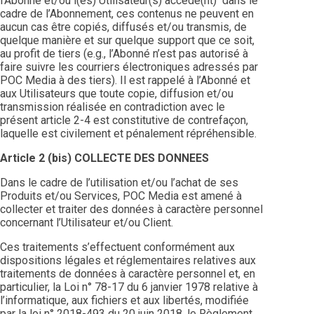
l’Abonné et/ou l(es) Utilisateur(s) accède(nt) dans le
cadre de l’Abonnement, ces contenus ne peuvent en
aucun cas être copiés, diffusés et/ou transmis, de
quelque manière et sur quelque support que ce soit,
au profit de tiers (e.g., l’Abonné n’est pas autorisé à
faire suivre les courriers électroniques adressés par
POC Media à des tiers). Il est rappelé à l’Abonné et
aux Utilisateurs que toute copie, diffusion et/ou
transmission réalisée en contradiction avec le
présent article 2-4 est constitutive de contrefaçon,
laquelle est civilement et pénalement répréhensible.
Article 2 (bis) COLLECTE DES DONNEES
Dans le cadre de l’utilisation et/ou l’achat de ses
Produits et/ou Services, POC Media est amené à
collecter et traiter des données à caractère personnel
concernant l’Utilisateur et/ou Client.
Ces traitements s’effectuent conformément aux
dispositions légales et réglementaires relatives aux
traitements de données à caractère personnel et, en
particulier, la Loi n° 78-17 du 6 janvier 1978 relative à
l’informatique, aux fichiers et aux libertés, modifiée
par la loi n° 2018-493 du 20 juin 2018, le Règlement