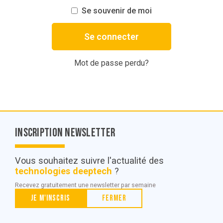
Se souvenir de moi
Mot de passe perdu?
Inscription Newsletter
Nous contacter
Vous souhaitez suivre l'actualité des
technologies deeptech
?
© POC Media 2026
Recevez gratuitement une newsletter par semaine
Tous droits réservés.
Je m'inscris
Fermer
Qui sommes nous ?
Mentions légales
Conditions générales de vente et d’utilisation