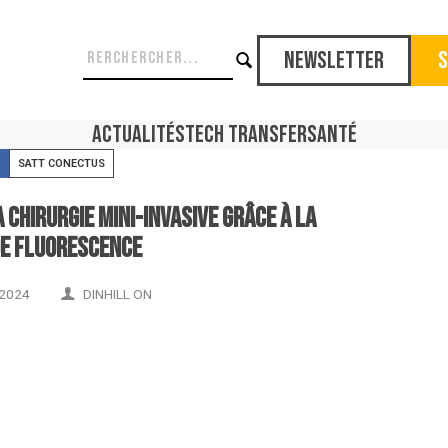
Newsletter
S
Actualités
Tech Transfer
Santé
SATT CONECTUS
chirurgie mini-invasive grâce à la
de fluorescence
2024
DINHILL ON