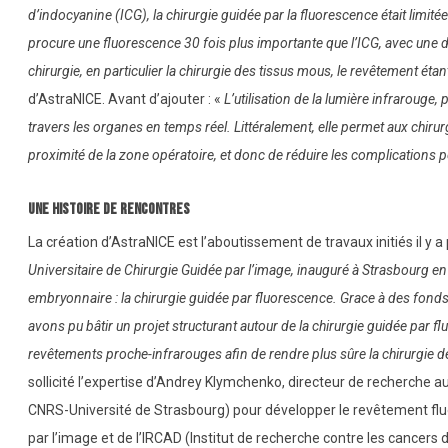
d’indocyanine (ICG), la chirurgie guidée par la fluorescence était limité
procure une fluorescence 30 fois plus importante que l’ICG, avec une d
chirurgie, en particulier la chirurgie des tissus mous, le revêtement éta
d’AstraNICE. Avant d’ajouter : «
L’utilisation de la lumière infrarouge
travers les organes en temps réel. Littéralement, elle permet aux chirurgi
proximité de la zone opératoire, et donc de réduire les complications 
Une histoire de rencontres
La création d’AstraNICE est l’aboutissement de travaux initiés il y a
Universitaire de Chirurgie Guidée par l’image, inauguré à Strasbourg en
embryonnaire : la chirurgie guidée par fluorescence. Grace à des fonds
avons pu bâtir un projet structurant autour de la chirurgie guidée par f
revêtements proche-infrarouges afin de rendre plus sûre la chirurgie 
sollicité l’expertise d’Andrey Klymchenko, directeur de recherche
CNRS-Université de Strasbourg) pour développer le revêtement fluore
par l’image et de l’IRCAD (Institut de recherche contre les cancers