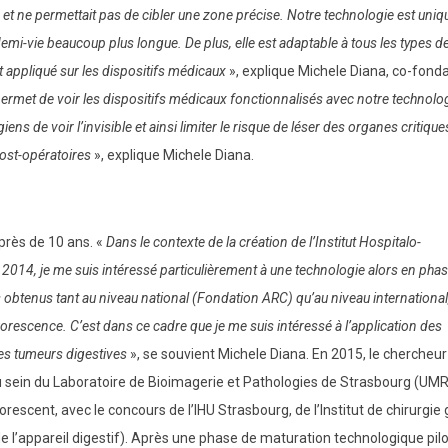
e et ne permettait pas de cibler une zone précise. Notre technologie est unique
emi-vie beaucoup plus longue. De plus, elle est adaptable à tous les types d
nt appliqué sur les dispositifs médicaux
», explique Michele Diana, co-fond
, permet de voir les dispositifs médicaux fonctionnalisés avec notre technolo
ens de voir l’invisible et ainsi limiter le risque de léser des organes critique
post-opératoires
», explique Michele Diana.
 près de 10 ans. «
Dans le contexte de la création de l’Institut Hospitalo-
 2014, je me suis intéressé particulièrement à une technologie alors en pha
 obtenus tant au niveau national (Fondation ARC) qu’au niveau internationa
luorescence. C’est dans ce cadre que je me suis intéressé à l’application des
des tumeurs digestives
», se souvient Michele Diana. En 2015, le chercheur
 au sein du Laboratoire de Bioimagerie et Pathologies de Strasbourg (UM
scent, avec le concours de l’IHU Strasbourg, de l’Institut de chirurgie
 de l’appareil digestif). Après une phase de maturation technologique pil