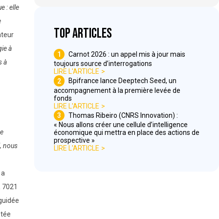
 : elle
e
Top articles
ateur
gie à
1
Carnot 2026 : un appel mis à jour mais
s à
toujours source d’interrogations
LIRE L'ARTICLE
2
Bpifrance lance Deeptech Seed, un
accompagnement à la première levée de
fonds
LIRE L'ARTICLE
3
Thomas Ribeiro (CNRS Innovation) :
« Nous allons créer une cellule d’intelligence
se
économique qui mettra en place des actions de
prospective »
l, nous
LIRE L'ARTICLE
 a
R 7021
 guidée
otée