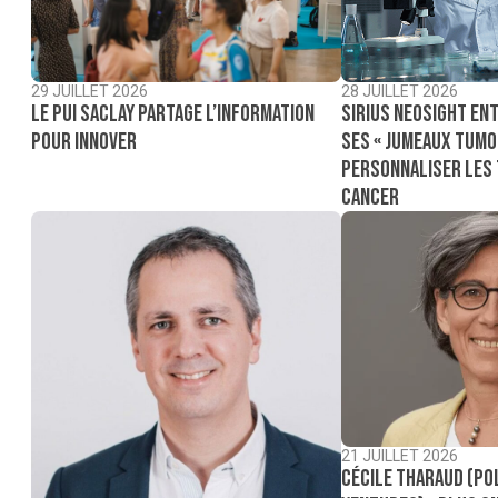
29 JUILLET 2026
28 JUILLET 2026
Le PUI Saclay partage l’information
Sirius NeoSight ent
pour innover
ses « jumeaux tumo
personnaliser les
cancer
21 JUILLET 2026
Cécile Tharaud (Po