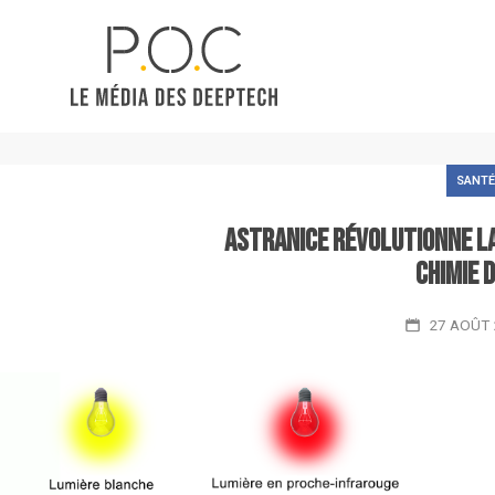
SANTÉ
AstraNICE révolutionne la 
chimie 
27 AOÛT 