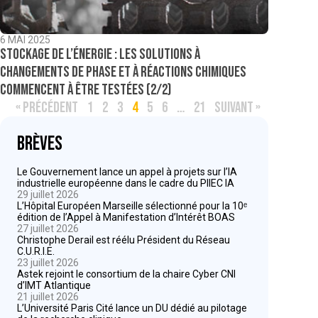
6 MAI 2025
Stockage de l’énergie : les solutions à
changements de phase et à réactions chimiques
commencent à être testées (2/2)
« PRÉCÉDENT
1
2
3
4
5
6
…
21
SUIVANT »
Brèves
Le Gouvernement lance un appel à projets sur l’IA
industrielle européenne dans le cadre du PIIEC IA
29 juillet 2026
L’Hôpital Européen Marseille sélectionné pour la 10ᵉ
édition de l’Appel à Manifestation d’Intérêt BOAS
27 juillet 2026
Christophe Derail est réélu Président du Réseau
C.U.R.I.E.
23 juillet 2026
Astek rejoint le consortium de la chaire Cyber CNI
d’IMT Atlantique
21 juillet 2026
L’Université Paris Cité lance un DU dédié au pilotage