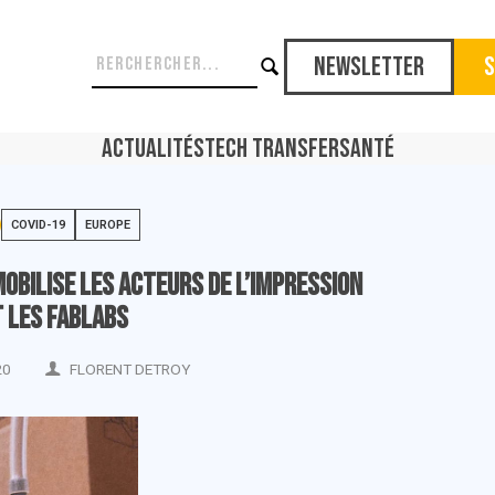
Newsletter
S
Actualités
Tech Transfer
Santé
COVID-19
EUROPE
obilise les acteurs de l’impression
t les fablabs
20
FLORENT DETROY