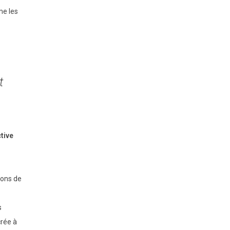
me les
t
tive
ions de
s
crée à