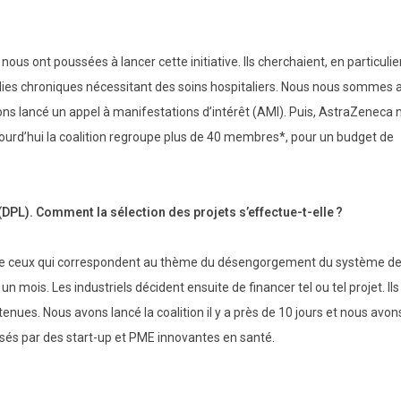
ous ont poussées à lancer cette initiative. Ils cherchaient, en particulier
adies chroniques nécessitant des soins hospitaliers. Nous nous sommes a
ons lancé un appel à manifestations d’intérêt (AMI). Puis, AstraZeneca 
jourd’hui la coalition regroupe plus de 40 membres*, pour un budget de
DPL). Comment la sélection des projets s’effectue-t-elle ?
r que ceux qui correspondent au thème du désengorgement du système de
 mois. Les industriels décident ensuite de financer tel ou tel projet. Ils
tenues. Nous avons lancé la coalition il y a près de 10 jours et nous avon
osés par des start-up et PME innovantes en santé.