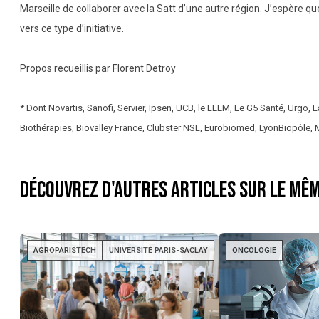
Marseille de collaborer avec la Satt d’une autre région. J’espère que
vers ce type d’initiative.
Propos recueillis par Florent Detroy
* Dont Novartis, Sanofi, Servier, Ipsen, UCB, le LEEM, Le G5 Santé, Urgo, L
Biothérapies, Biovalley France, Clubster NSL, Eurobiomed, LyonBiopôle, 
Découvrez d'autres articles sur le mêm
AGROPARISTECH
UNIVERSITÉ PARIS-SACLAY
ONCOLOGIE