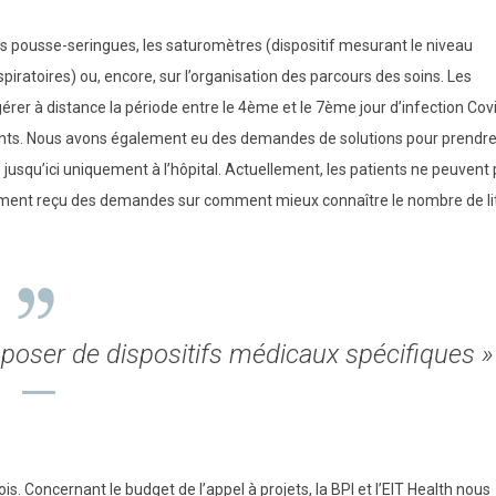
s pousse-seringues, les saturomètres (dispositif mesurant le niveau
iratoires) ou, encore, sur l’organisation des parcours des soins. Les
érer à distance la période entre le 4
ème
et le 7
ème
jour d’infection Cov
tients. Nous avons également eu des demandes de solutions pour prendr
jusqu’ici uniquement à l’hôpital. Actuellement, les patients ne peuvent 
galement reçu des demandes sur comment mieux connaître le nombre de li
sposer de dispositifs médicaux spécifiques »
mois. Concernant le budget de l’appel à projets, la BPI et l’EIT Health nous