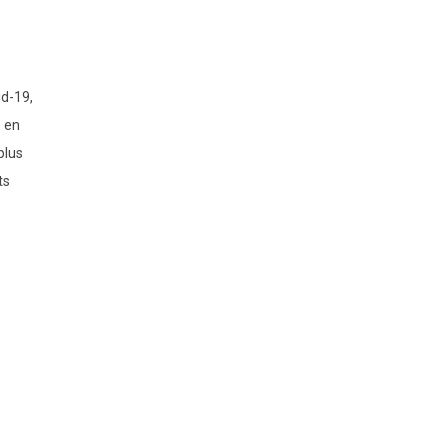
id-19,
e en
plus
ts