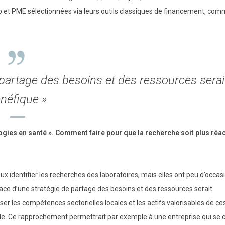
et PME sélectionnées via leurs outils classiques de financement, com
 partage des besoins et des ressources serai
néfique »
logies en santé ». Comment faire pour que la recherche soit plus réac
x identifier les recherches des laboratoires, mais elles ont peu d’occas
place d’une stratégie de partage des besoins et des ressources serait
ser les compétences sectorielles locales et les actifs valorisables de ce
lle. Ce rapprochement permettrait par exemple à une entreprise qui se 