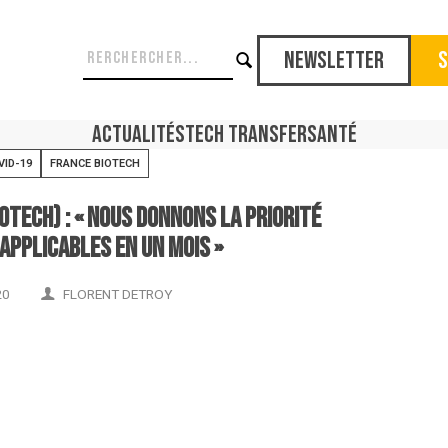
Newsletter
S
Actualités
Tech Transfer
Santé
VID-19
FRANCE BIOTECH
tech) : « Nous donnons la priorité
applicables en un mois »
20
FLORENT DETROY