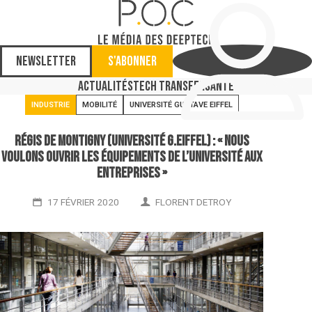
Newsletter
S'abonner
Actualités
Tech Transfer
Santé
INDUSTRIE
MOBILITÉ
UNIVERSITÉ GUSTAVE EIFFEL
Régis de Montigny (Université G.Eiffel) : « Nous
voulons ouvrir les équipements de l’université aux
entreprises »
17 FÉVRIER 2020
FLORENT DETROY