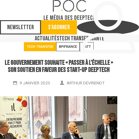
Newsletter
S'abonner
Actualités
Tech Transfer
Santé
TECH TRANSFER
BPIFRANCE
SATT
Le gouvernement souhaite « passer à l’échelle »
son soutien en faveur des start-up deeptech
9 JANVIER 2023
ARTHUR DEVRIENDT