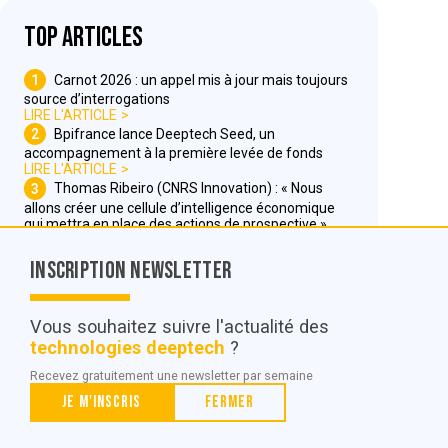
Top articles
1
Carnot 2026 : un appel mis à jour mais toujours
source d’interrogations
LIRE L'ARTICLE
2
Bpifrance lance Deeptech Seed, un
accompagnement à la première levée de fonds
LIRE L'ARTICLE
3
Thomas Ribeiro (CNRS Innovation) : « Nous
allons créer une cellule d’intelligence économique
qui mettra en place des actions de prospective »
LIRE L'ARTICLE
Inscription Newsletter
Nous contacter
Vous souhaitez suivre l'actualité des
technologies deeptech
?
© POC Media 2026
Recevez gratuitement une newsletter par semaine
Tous droits réservés.
Je m'inscris
Fermer
Qui sommes nous ?
Mentions légales
Conditions générales de vente et d’utilisation