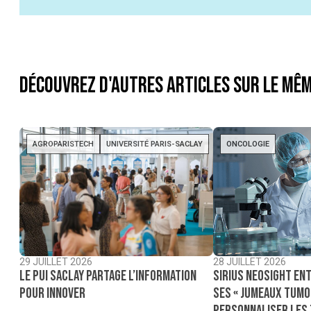
Découvrez d'autres articles sur le mêm
AGROPARISTECH
UNIVERSITÉ PARIS-SACLAY
ONCOLOGIE
29 JUILLET 2026
28 JUILLET 2026
Le PUI Saclay partage l’information
Sirius NeoSight ent
pour innover
ses « jumeaux tumo
personnaliser les