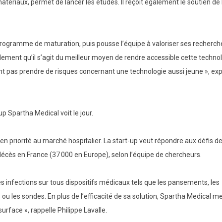
atériaux, permet de lancer les études. Il reçoit également le soutien de 
 programme de maturation, puis pousse l’équipe à valoriser ses recherch
lement qu’il s’agit du meilleur moyen de rendre accessible cette technol
ent pas prendre de risques concernant une technologie aussi jeune », exp
p Spartha Medical voit le jour.
en priorité au marché hospitalier. La start-up veut répondre aux défis d
écès en France (37 000 en Europe), selon l’équipe de chercheurs.
es infections sur tous dispositifs médicaux tels que les pansements, les
ou les sondes. En plus de l’efficacité de sa solution, Spartha Medical m
surface », rappelle Philippe Lavalle.