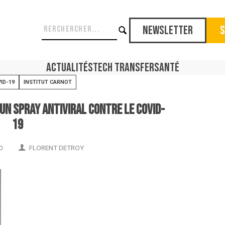
Newsletter
S
Actualités
Tech Transfer
Santé
ID-19
INSTITUT CARNOT
un spray antiviral contre le Covid-
19
0
FLORENT DETROY