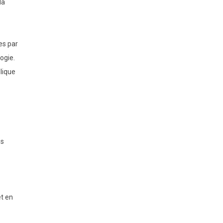
la
es par
ogie.
lique
es
et en