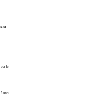
rrait
sur le
s à son