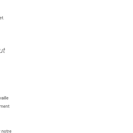
et.
ut
aille
tement
r notre