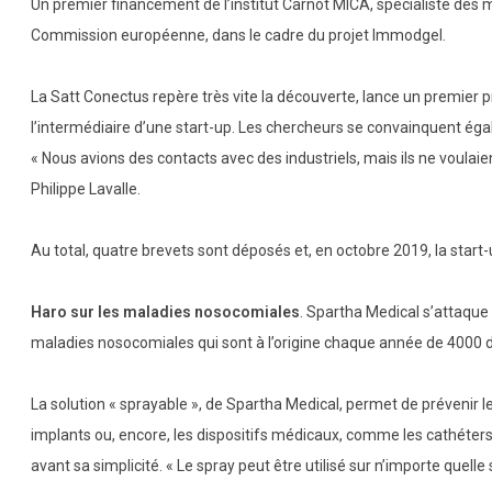
Un premier financement de l’institut Carnot MICA, spécialiste des m
Commission européenne, dans le cadre du projet Immodgel.
La Satt Conectus repère très vite la découverte, lance un premier
l’intermédiaire d’une start-up. Les chercheurs se convainquent éga
« Nous avions des contacts avec des industriels, mais ils ne voulai
Philippe Lavalle.
Au total, quatre brevets sont déposés et, en octobre 2019, la start-u
Haro sur les maladies nosocomiales
. Spartha Medical s’attaque 
maladies nosocomiales qui sont à l’origine chaque année de 4000 d
La solution « sprayable », de Spartha Medical, permet de prévenir l
implants ou, encore, les dispositifs médicaux, comme les cathéters 
avant sa simplicité. « Le spray peut être utilisé sur n’importe quelle 