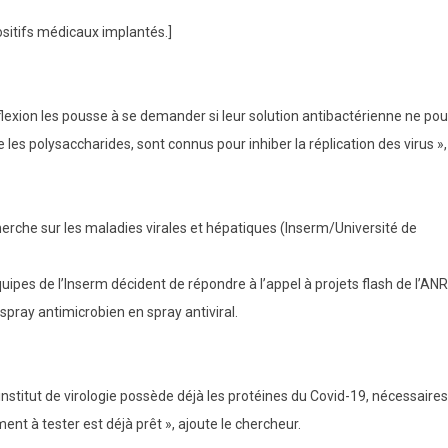
ositifs médicaux implantés.]
flexion les pousse à se demander si leur solution antibactérienne ne pou
es polysaccharides, sont connus pour inhiber la réplication des virus »,
cherche sur les maladies virales et hépatiques (Inserm/Université de
pes de l’Inserm décident de répondre à l’appel à projets flash de l’ANR 
spray antimicrobien en spray antiviral.
’institut de virologie possède déjà les protéines du Covid-19, nécessaire
ment à tester est déjà prêt », ajoute le chercheur.