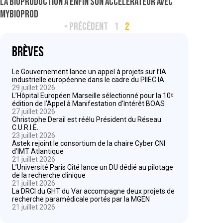
La bioproduction a enfin son accélérateur avec
MYBioprod
« PRÉCÉDENT
1
2
Brèves
Le Gouvernement lance un appel à projets sur l’IA
industrielle européenne dans le cadre du PIIEC IA
29 juillet 2026
L’Hôpital Européen Marseille sélectionné pour la 10ᵉ
édition de l’Appel à Manifestation d’Intérêt BOAS
27 juillet 2026
Christophe Derail est réélu Président du Réseau
C.U.R.I.E.
23 juillet 2026
Astek rejoint le consortium de la chaire Cyber CNI
d’IMT Atlantique
21 juillet 2026
L’Université Paris Cité lance un DU dédié au pilotage
de la recherche clinique
21 juillet 2026
La DRCI du GHT du Var accompagne deux projets de
recherche paramédicale portés par la MGEN
21 juillet 2026