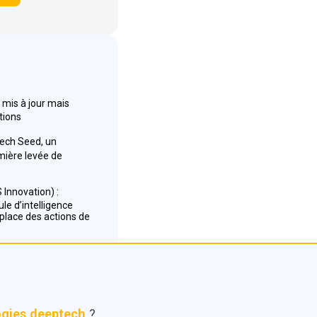
 mis à jour mais
tions
tech Seed, un
ière levée de
Innovation) :
ule d’intelligence
place des actions de
ogies deeptech
?