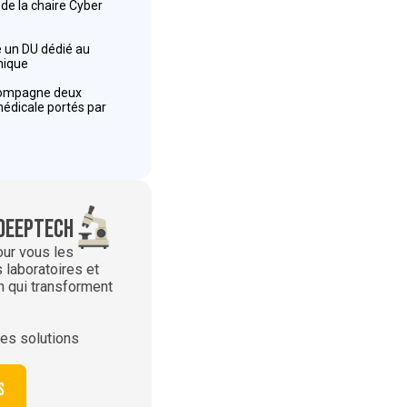
 de la chaire Cyber
ce un DU dédié au
inique
compagne deux
édicale portés par
deeptech
our vous les
 laboratoires et
h qui transforment
es solutions
s