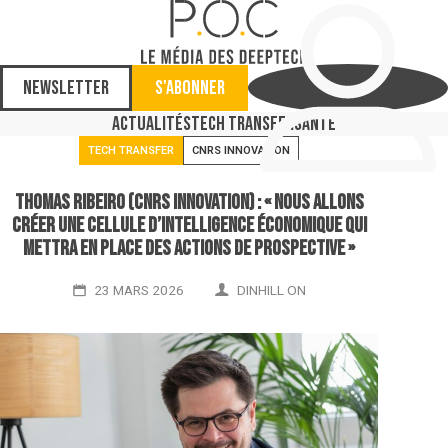
Newsletter
S'abonner
Actualités
Tech Transfer
Santé
TECH TRANSFER
CNRS INNOVATION
Thomas Ribeiro (CNRS Innovation) : « Nous allons
créer une cellule d’intelligence économique qui
mettra en place des actions de prospective »
23 MARS 2026
DINHILL ON