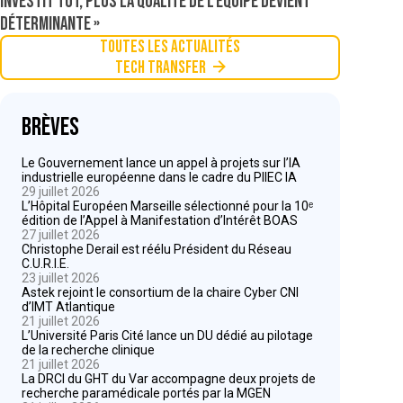
investit tôt, plus la qualité de l’équipe devient
déterminante »
Toutes les actualités
Tech Transfer
Brèves
Le Gouvernement lance un appel à projets sur l’IA
industrielle européenne dans le cadre du PIIEC IA
29 juillet 2026
L’Hôpital Européen Marseille sélectionné pour la 10ᵉ
édition de l’Appel à Manifestation d’Intérêt BOAS
27 juillet 2026
Christophe Derail est réélu Président du Réseau
C.U.R.I.E.
23 juillet 2026
Astek rejoint le consortium de la chaire Cyber CNI
d’IMT Atlantique
21 juillet 2026
L’Université Paris Cité lance un DU dédié au pilotage
de la recherche clinique
21 juillet 2026
La DRCI du GHT du Var accompagne deux projets de
recherche paramédicale portés par la MGEN