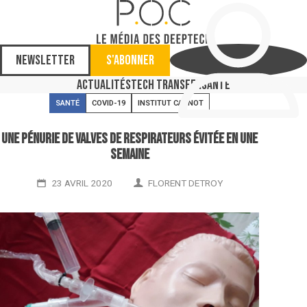
Newsletter
S'abonner
Actualités
Tech Transfer
Santé
SANTÉ
COVID-19
INSTITUT CARNOT
Une pénurie de valves de respirateurs évitée en une
semaine
23 AVRIL 2020
FLORENT DETROY