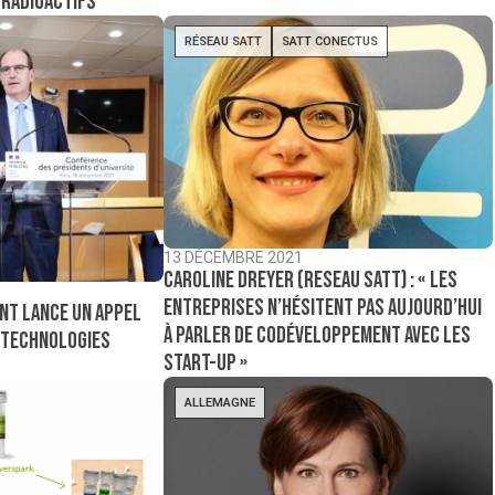
 radioactifs
RÉSEAU SATT
SATT CONECTUS
13 DÉCEMBRE 2021
Caroline Dreyer (Reseau Satt) : « Les
entreprises n’hésitent pas aujourd’hui
ent lance un appel
à parler de codéveloppement avec les
 technologies
start-up »
ALLEMAGNE