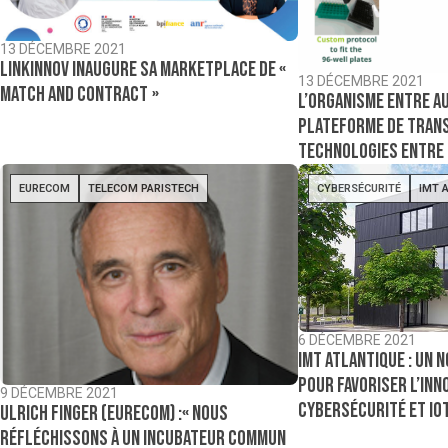
13 DÉCEMBRE 2021
Linkinnov inaugure sa marketplace de «
13 DÉCEMBRE 2021
match and contract »
L’organisme entre au
plateforme de tran
technologies entre
EURECOM
TELECOM PARISTECH
CYBERSÉCURITÉ
IMT 
6 DÉCEMBRE 2021
IMT Atlantique : un 
pour favoriser l’inn
9 DÉCEMBRE 2021
cybersécurité et Io
Ulrich Finger (Eurecom) :« Nous
réfléchissons à un incubateur commun