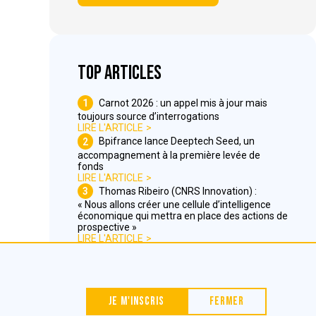
Top articles
1
Carnot 2026 : un appel mis à jour mais
toujours source d’interrogations
LIRE L'ARTICLE
2
Bpifrance lance Deeptech Seed, un
accompagnement à la première levée de
fonds
LIRE L'ARTICLE
3
Thomas Ribeiro (CNRS Innovation) :
« Nous allons créer une cellule d’intelligence
économique qui mettra en place des actions de
prospective »
LIRE L'ARTICLE
Nous contacter
Je m'inscris
Fermer