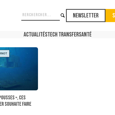
Newsletter
S
Actualités
Tech Transfer
Santé
ARNOT
pousses », ces
er souhaite faire