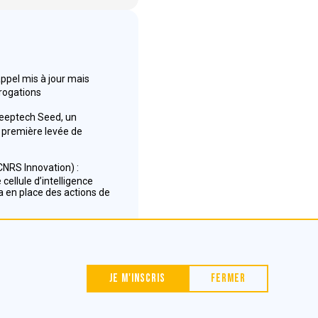
appel mis à jour mais
rrogations
Deeptech Seed, un
première levée de
NRS Innovation) :
cellule d’intelligence
 en place des actions de
Nous contacter
Je m'inscris
Fermer