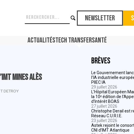
Newsletter
S
Actualités
Tech Transfer
Santé
Brèves
Le Gouvernement lance
’IMT Mines Alès
l’IA industrielle europ
PIIEC IA
29 juillet 2026
T DETROY
L’Hôpital Européen Mar
la 10ᵉ édition de l’App
d’Intérêt BOAS
27 juillet 2026
Christophe Derail est 
Réseau C.U.R.I.E.
23 juillet 2026
Astek rejoint le consor
CNI d’IMT Atlantique