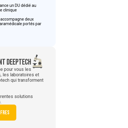
 lance un DU dédié au
e clinique
r accompagne deux
paramédicale portés par
t deeptech
ie pour vous les
 les laboratoires et
ptech qui transforment
rentes solutions
.
ffres