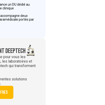
 lance un DU dédié au
e clinique
r accompagne deux
paramédicale portés par
t deeptech
ie pour vous les
 les laboratoires et
ptech qui transforment
rentes solutions
.
ffres