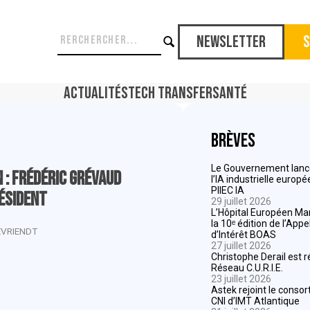
Newsletter
S
Actualités
Tech Transfer
Santé
Brèves
Le Gouvernement lance
 : Frédéric Grévaud
l’IA industrielle europ
PIIEC IA
résident
29 juillet 2026
L’Hôpital Européen Mar
la 10ᵉ édition de l’App
EVRIENDT
d’Intérêt BOAS
27 juillet 2026
Christophe Derail est 
Réseau C.U.R.I.E.
23 juillet 2026
Astek rejoint le consor
CNI d’IMT Atlantique