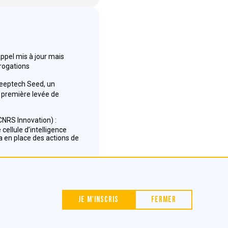
appel mis à jour mais
rrogations
Deeptech Seed, un
première levée de
NRS Innovation) :
cellule d’intelligence
 en place des actions de
Nous contacter
Je m'inscris
Fermer