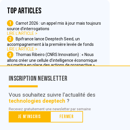
Top articles
1
Carnot 2026 : un appel mis à jour mais toujours
source d’interrogations
LIRE L'ARTICLE
2
Bpifrance lance Deeptech Seed, un
accompagnement à la première levée de fonds
LIRE L'ARTICLE
3
Thomas Ribeiro (CNRS Innovation) : « Nous
allons créer une cellule d’intelligence économique
qui mettra en place des actions de prospective »
LIRE L'ARTICLE
Inscription Newsletter
Nous contacter
Vous souhaitez suivre l'actualité des
technologies deeptech
?
© POC Media 2026
Recevez gratuitement une newsletter par semaine
Tous droits réservés.
Je m'inscris
Fermer
Qui sommes nous ?
Mentions légales
Conditions générales de vente et d’utilisation