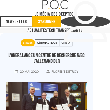
Newsletter
S'abonner
Actualités
Tech Transfer
Santé
BRÈVES
AÉRONAUTIQUE
ONERA
L’Onera lance un centre de recherche avec
l’allemand DLR
20 MAI 2020
FLORENT DETROY