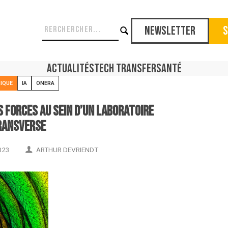
Newsletter
S
Actualités
Tech Transfer
Santé
IQUE
IA
ONERA
s forces au sein d’un laboratoire
ransverse
023
ARTHUR DEVRIENDT