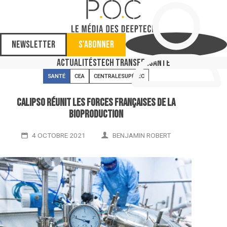
Newsletter
S'abonner
Actualités
Tech Transfer
Santé
SANTÉ
CEA
CENTRALESUPÉLEC
Calipso réunit les forces françaises de la
bioproduction
4 OCTOBRE 2021
BENJAMIN ROBERT