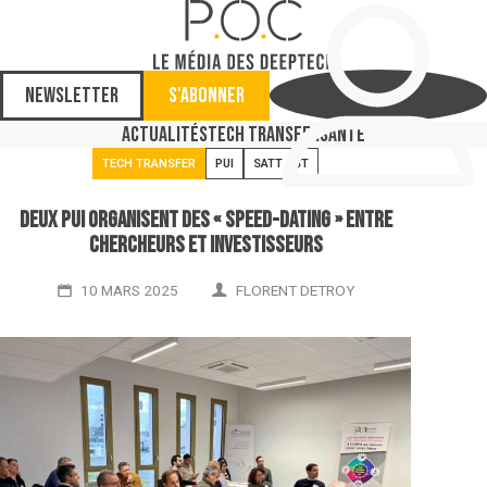
Newsletter
S'abonner
Actualités
Tech Transfer
Santé
TECH TRANSFER
PUI
SATT AST
Deux PUI organisent des « speed-dating » entre
chercheurs et investisseurs
10 MARS 2025
FLORENT DETROY