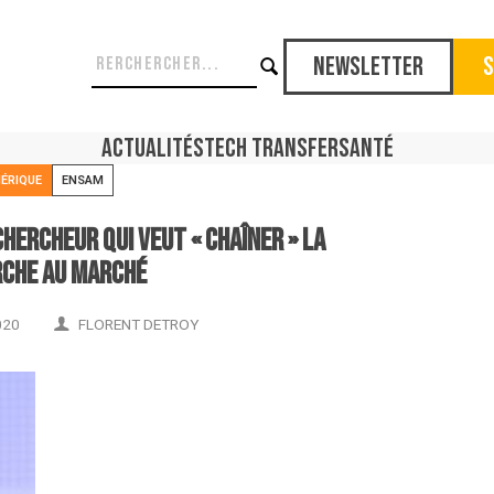
Newsletter
S
Actualités
Tech Transfer
Santé
ÉRIQUE
ENSAM
chercheur qui veut « chaîner » la
che au marché
020
FLORENT DETROY