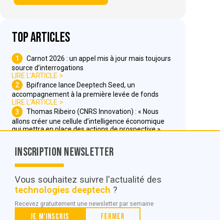
Top articles
1
Carnot 2026 : un appel mis à jour mais toujours
source d’interrogations
LIRE L'ARTICLE
2
Bpifrance lance Deeptech Seed, un
accompagnement à la première levée de fonds
LIRE L'ARTICLE
3
Thomas Ribeiro (CNRS Innovation) : « Nous
allons créer une cellule d’intelligence économique
qui mettra en place des actions de prospective »
LIRE L'ARTICLE
Inscription Newsletter
Nous contacter
Vous souhaitez suivre l'actualité des
technologies deeptech
?
© POC Media 2026
Recevez gratuitement une newsletter par semaine
Tous droits réservés.
Je m'inscris
Fermer
Qui sommes nous ?