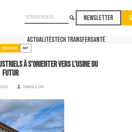
Newsletter
S
Actualités
Tech Transfer
Santé
 TRANSFER
IMT
ustriels à s’orienter vers l’usine du
futur
2025
DINHILL ON