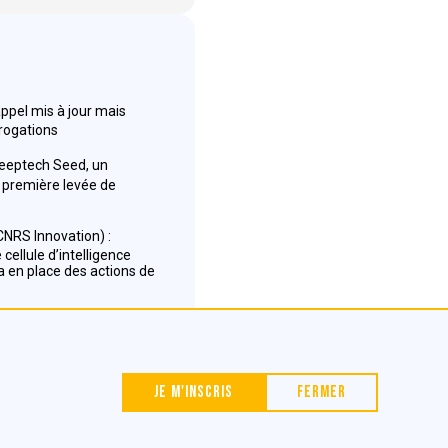
appel mis à jour mais
rrogations
Deeptech Seed, un
première levée de
NRS Innovation) :
cellule d’intelligence
 en place des actions de
Nous contacter
Je m'inscris
Fermer