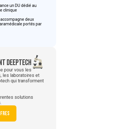
 lance un DU dédié au
e clinique
r accompagne deux
paramédicale portés par
t deeptech
ie pour vous les
 les laboratoires et
ptech qui transforment
rentes solutions
.
ffres