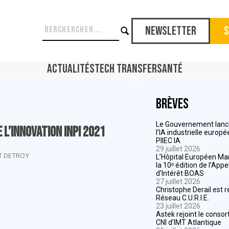
Newsletter
S
Actualités
Tech Transfer
Santé
Brèves
Le Gouvernement lance
 l’innovation Inpi 2021
l’IA industrielle europ
PIIEC IA
29 juillet 2026
T DETROY
L’Hôpital Européen Mar
la 10ᵉ édition de l’App
d’Intérêt BOAS
27 juillet 2026
Christophe Derail est 
Réseau C.U.R.I.E.
23 juillet 2026
Astek rejoint le consor
CNI d’IMT Atlantique