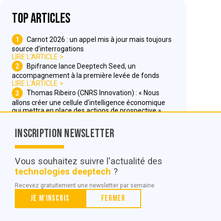
Top articles
1
Carnot 2026 : un appel mis à jour mais toujours
source d’interrogations
LIRE L'ARTICLE
2
Bpifrance lance Deeptech Seed, un
accompagnement à la première levée de fonds
LIRE L'ARTICLE
3
Thomas Ribeiro (CNRS Innovation) : « Nous
allons créer une cellule d’intelligence économique
qui mettra en place des actions de prospective »
LIRE L'ARTICLE
Inscription Newsletter
Nous contacter
Vous souhaitez suivre l'actualité des
technologies deeptech
?
© POC Media 2026
Recevez gratuitement une newsletter par semaine
Tous droits réservés.
Je m'inscris
Fermer
Qui sommes nous ?
Mentions légales
Conditions générales de vente et d’utilisation