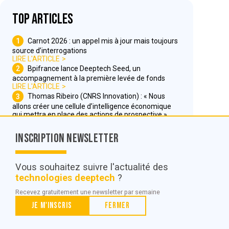
Top articles
1
Carnot 2026 : un appel mis à jour mais toujours
source d’interrogations
LIRE L'ARTICLE
2
Bpifrance lance Deeptech Seed, un
accompagnement à la première levée de fonds
LIRE L'ARTICLE
3
Thomas Ribeiro (CNRS Innovation) : « Nous
allons créer une cellule d’intelligence économique
qui mettra en place des actions de prospective »
LIRE L'ARTICLE
Inscription Newsletter
Nous contacter
Vous souhaitez suivre l'actualité des
technologies deeptech
?
© POC Media 2026
Recevez gratuitement une newsletter par semaine
Tous droits réservés.
Je m'inscris
Fermer
Qui sommes nous ?
Mentions légales
Conditions générales de vente et d’utilisation