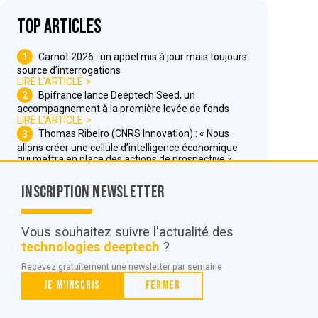
Top articles
1
Carnot 2026 : un appel mis à jour mais toujours
source d’interrogations
LIRE L'ARTICLE
2
Bpifrance lance Deeptech Seed, un
accompagnement à la première levée de fonds
LIRE L'ARTICLE
3
Thomas Ribeiro (CNRS Innovation) : « Nous
allons créer une cellule d’intelligence économique
qui mettra en place des actions de prospective »
LIRE L'ARTICLE
Inscription Newsletter
Nous contacter
Vous souhaitez suivre l'actualité des
technologies deeptech
?
© POC Media 2026
Recevez gratuitement une newsletter par semaine
Tous droits réservés.
Je m'inscris
Fermer
Qui sommes nous ?
Mentions légales
Conditions générales de vente et d’utilisation