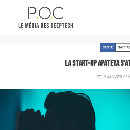
SANTÉ
SATT A
La start-up Apateya s’
9 JANVIER 20