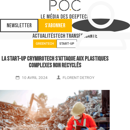
Newsletter
S'abonner
Actualités
Tech Transfer
Santé
GREENTECH
START-UP
La start-up Crymirotech s’attaque aux plastiques
complexes non recyclés
10 AVRIL 2024
FLORENT DETROY