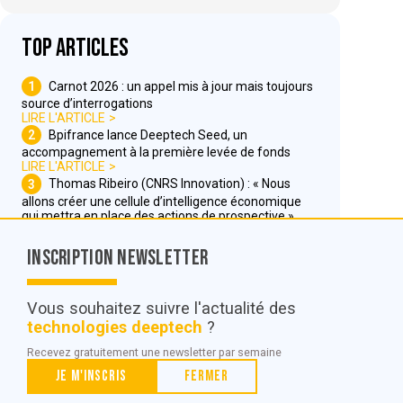
Top articles
1
Carnot 2026 : un appel mis à jour mais toujours
source d’interrogations
LIRE L'ARTICLE
2
Bpifrance lance Deeptech Seed, un
accompagnement à la première levée de fonds
LIRE L'ARTICLE
3
Thomas Ribeiro (CNRS Innovation) : « Nous
allons créer une cellule d’intelligence économique
qui mettra en place des actions de prospective »
LIRE L'ARTICLE
Inscription Newsletter
Nous contacter
Vous souhaitez suivre l'actualité des
technologies deeptech
?
© POC Media 2026
Recevez gratuitement une newsletter par semaine
Tous droits réservés.
Je m'inscris
Fermer
Qui sommes nous ?
Mentions légales