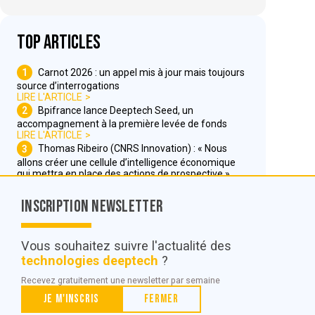
Top articles
1
Carnot 2026 : un appel mis à jour mais toujours
source d’interrogations
LIRE L'ARTICLE
2
Bpifrance lance Deeptech Seed, un
accompagnement à la première levée de fonds
LIRE L'ARTICLE
3
Thomas Ribeiro (CNRS Innovation) : « Nous
allons créer une cellule d’intelligence économique
qui mettra en place des actions de prospective »
LIRE L'ARTICLE
Inscription Newsletter
Nous contacter
Vous souhaitez suivre l'actualité des
technologies deeptech
?
© POC Media 2026
Recevez gratuitement une newsletter par semaine
Tous droits réservés.
Je m'inscris
Fermer
Qui sommes nous ?
Mentions légales