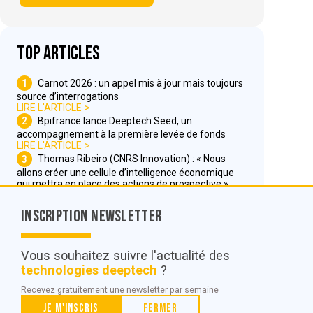
Top articles
1
Carnot 2026 : un appel mis à jour mais toujours
source d’interrogations
LIRE L'ARTICLE
2
Bpifrance lance Deeptech Seed, un
accompagnement à la première levée de fonds
LIRE L'ARTICLE
3
Thomas Ribeiro (CNRS Innovation) : « Nous
allons créer une cellule d’intelligence économique
qui mettra en place des actions de prospective »
LIRE L'ARTICLE
Inscription Newsletter
Nous contacter
Vous souhaitez suivre l'actualité des
technologies deeptech
?
© POC Media 2026
Recevez gratuitement une newsletter par semaine
Tous droits réservés.
Je m'inscris
Fermer
Qui sommes nous ?