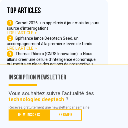
Top articles
1
Carnot 2026 : un appel mis à jour mais toujours
source d’interrogations
LIRE L'ARTICLE
2
Bpifrance lance Deeptech Seed, un
accompagnement à la première levée de fonds
LIRE L'ARTICLE
3
Thomas Ribeiro (CNRS Innovation) : « Nous
allons créer une cellule d’intelligence économique
qui mettra en place des actions de prospective »
LIRE L'ARTICLE
Inscription Newsletter
Nous contacter
Vous souhaitez suivre l'actualité des
technologies deeptech
?
© POC Media 2026
Recevez gratuitement une newsletter par semaine
Tous droits réservés.
Je m'inscris
Fermer
Qui sommes nous ?
Mentions légales
Conditions générales de vente et d’utilisation