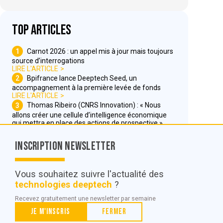
Top articles
1
Carnot 2026 : un appel mis à jour mais toujours
source d’interrogations
LIRE L'ARTICLE
2
Bpifrance lance Deeptech Seed, un
accompagnement à la première levée de fonds
LIRE L'ARTICLE
3
Thomas Ribeiro (CNRS Innovation) : « Nous
allons créer une cellule d’intelligence économique
qui mettra en place des actions de prospective »
LIRE L'ARTICLE
Inscription Newsletter
Nous contacter
Vous souhaitez suivre l'actualité des
technologies deeptech
?
© POC Media 2026
Recevez gratuitement une newsletter par semaine
Tous droits réservés.
Je m'inscris
Fermer
Qui sommes nous ?
Mentions légales