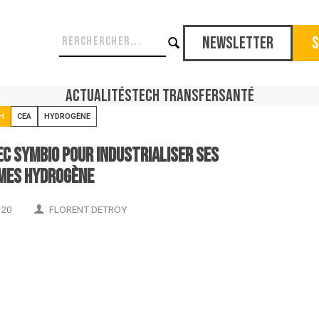
Newsletter
S
Actualités
Tech Transfer
Santé
H
CEA
HYDROGÈNE
ec Symbio pour industrialiser ses
mes hydrogène
020
FLORENT DETROY