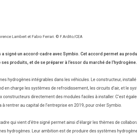
orence Lambert et Fabio Ferrari. © F.Ardito/CEA
es a signé un accord-cadre avec Symbio. Cet accord permet au prod
 ses produits, et de se préparer à l’essor du marché de l’hydrogène.
mes hydrogènes intégrables dans les véhicules. Le constructeur, installé
d en charge les systèmes de refroidissement, les circuits d’air, et le s
constructeurs directement des modules faciles à installer. C’est éga
 à rentrer au capital de l’entreprise en 2019, pour créer Symbio.
dre qui vient d’être signé permet ainsi d’élargir les thèmes de collabor
ystèmes hydrogènes. Leur ambition est de produire des systèmes hydrogèn