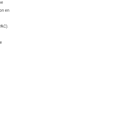
ne
ion en
YPAC).
de