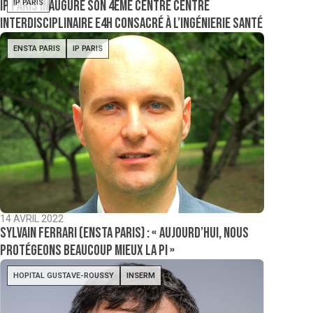
IP Paris inaugure son 4ème centre centre
IP PARIS
interdisciplinaire E4H consacré à l’ingénierie santé
ENSTA PARIS
IP PARIS
14 AVRIL 2022
Sylvain Ferrari (ENSTA Paris) : « Aujourd’hui, nous
protégeons beaucoup mieux la PI »
HOPITAL GUSTAVE-ROUSSY
INSERM