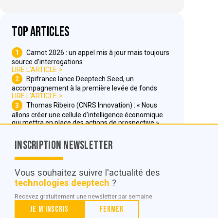
Top articles
1
Carnot 2026 : un appel mis à jour mais toujours
source d’interrogations
LIRE L'ARTICLE
2
Bpifrance lance Deeptech Seed, un
accompagnement à la première levée de fonds
LIRE L'ARTICLE
3
Thomas Ribeiro (CNRS Innovation) : « Nous
allons créer une cellule d’intelligence économique
qui mettra en place des actions de prospective »
LIRE L'ARTICLE
Inscription Newsletter
Nous contacter
Vous souhaitez suivre l'actualité des
technologies deeptech
?
© POC Media 2026
Recevez gratuitement une newsletter par semaine
Tous droits réservés.
Je m'inscris
Fermer
Qui sommes nous ?