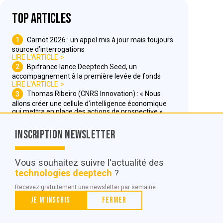
Top articles
1
Carnot 2026 : un appel mis à jour mais toujours
source d’interrogations
LIRE L'ARTICLE
2
Bpifrance lance Deeptech Seed, un
accompagnement à la première levée de fonds
LIRE L'ARTICLE
3
Thomas Ribeiro (CNRS Innovation) : « Nous
allons créer une cellule d’intelligence économique
qui mettra en place des actions de prospective »
LIRE L'ARTICLE
Inscription Newsletter
Nous contacter
Vous souhaitez suivre l'actualité des
technologies deeptech
?
© POC Media 2026
Recevez gratuitement une newsletter par semaine
Tous droits réservés.
Je m'inscris
Fermer
Qui sommes nous ?
Mentions légales
Conditions générales de vente et d’utilisation