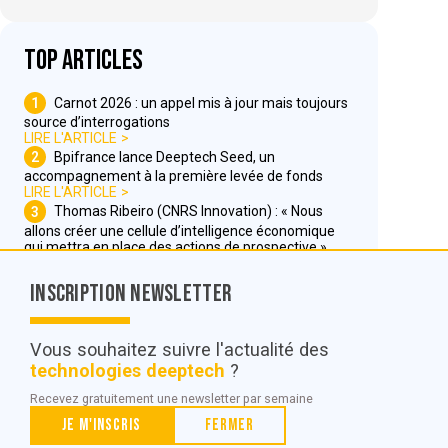
Top articles
1
Carnot 2026 : un appel mis à jour mais toujours
source d’interrogations
LIRE L'ARTICLE
2
Bpifrance lance Deeptech Seed, un
accompagnement à la première levée de fonds
LIRE L'ARTICLE
3
Thomas Ribeiro (CNRS Innovation) : « Nous
allons créer une cellule d’intelligence économique
qui mettra en place des actions de prospective »
LIRE L'ARTICLE
Inscription Newsletter
Nous contacter
Vous souhaitez suivre l'actualité des
technologies deeptech
?
© POC Media 2026
Recevez gratuitement une newsletter par semaine
Tous droits réservés.
Je m'inscris
Fermer
Qui sommes nous ?
Mentions légales