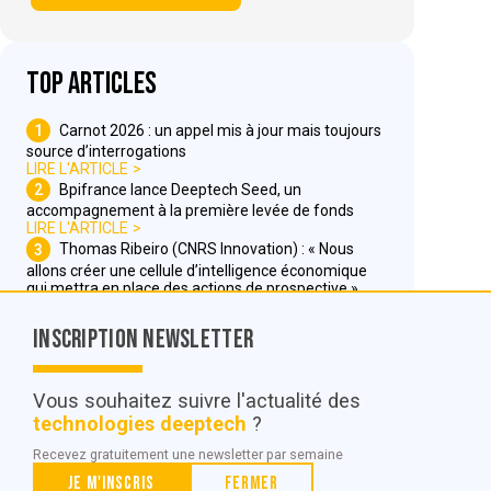
Top articles
1
Carnot 2026 : un appel mis à jour mais toujours
source d’interrogations
LIRE L'ARTICLE
2
Bpifrance lance Deeptech Seed, un
accompagnement à la première levée de fonds
LIRE L'ARTICLE
3
Thomas Ribeiro (CNRS Innovation) : « Nous
allons créer une cellule d’intelligence économique
qui mettra en place des actions de prospective »
LIRE L'ARTICLE
Inscription Newsletter
Nous contacter
Vous souhaitez suivre l'actualité des
technologies deeptech
?
© POC Media 2026
Recevez gratuitement une newsletter par semaine
Tous droits réservés.
Je m'inscris
Fermer
Qui sommes nous ?