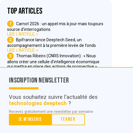
Top articles
1
Carnot 2026 : un appel mis à jour mais toujours
source d’interrogations
LIRE L'ARTICLE
2
Bpifrance lance Deeptech Seed, un
accompagnement à la première levée de fonds
LIRE L'ARTICLE
3
Thomas Ribeiro (CNRS Innovation) : « Nous
allons créer une cellule d’intelligence économique
qui mettra en place des actions de prospective »
LIRE L'ARTICLE
Inscription Newsletter
Nous contacter
Vous souhaitez suivre l'actualité des
technologies deeptech
?
© POC Media 2026
Recevez gratuitement une newsletter par semaine
Tous droits réservés.
Je m'inscris
Fermer
Qui sommes nous ?
Mentions légales
Conditions générales de vente et d’utilisation