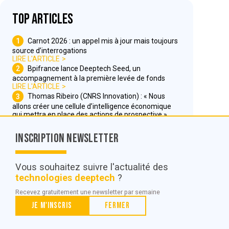
Top articles
1
Carnot 2026 : un appel mis à jour mais toujours
source d’interrogations
LIRE L'ARTICLE
2
Bpifrance lance Deeptech Seed, un
accompagnement à la première levée de fonds
LIRE L'ARTICLE
3
Thomas Ribeiro (CNRS Innovation) : « Nous
allons créer une cellule d’intelligence économique
qui mettra en place des actions de prospective »
LIRE L'ARTICLE
Inscription Newsletter
Nous contacter
Vous souhaitez suivre l'actualité des
technologies deeptech
?
© POC Media 2026
Recevez gratuitement une newsletter par semaine
Tous droits réservés.
Je m'inscris
Fermer
Qui sommes nous ?
Mentions légales
Conditions générales de vente et d’utilisation