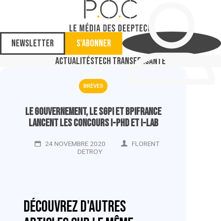
Newsletter
S'abonner
Actualités
Tech Transfer
Santé
BRÈVES
Le gouvernement, le SGPI et Bpifrance
lancent les concours i-PhD et i-Lab
24 NOVEMBRE 2020
FLORENT
DETROY
Découvrez d'autres