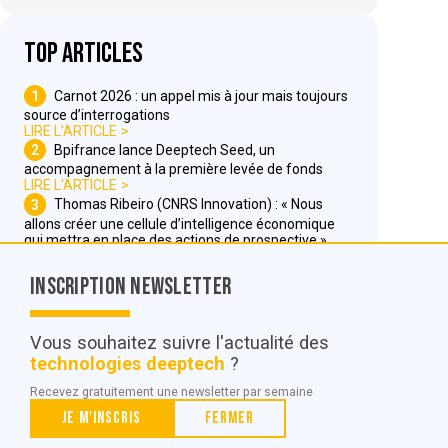
Top articles
1
Carnot 2026 : un appel mis à jour mais toujours
source d’interrogations
LIRE L'ARTICLE
2
Bpifrance lance Deeptech Seed, un
accompagnement à la première levée de fonds
LIRE L'ARTICLE
3
Thomas Ribeiro (CNRS Innovation) : « Nous
allons créer une cellule d’intelligence économique
qui mettra en place des actions de prospective »
LIRE L'ARTICLE
Inscription Newsletter
Nous contacter
Vous souhaitez suivre l'actualité des
technologies deeptech
?
© POC Media 2026
Recevez gratuitement une newsletter par semaine
Tous droits réservés.
Je m'inscris
Fermer
Qui sommes nous ?
Mentions légales