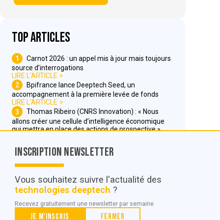
Top articles
1
Carnot 2026 : un appel mis à jour mais toujours
source d’interrogations
LIRE L'ARTICLE
2
Bpifrance lance Deeptech Seed, un
accompagnement à la première levée de fonds
LIRE L'ARTICLE
3
Thomas Ribeiro (CNRS Innovation) : « Nous
allons créer une cellule d’intelligence économique
qui mettra en place des actions de prospective »
LIRE L'ARTICLE
Inscription Newsletter
Nous contacter
Vous souhaitez suivre l'actualité des
technologies deeptech
?
© POC Media 2026
Recevez gratuitement une newsletter par semaine
Tous droits réservés.
Je m'inscris
Fermer
Qui sommes nous ?