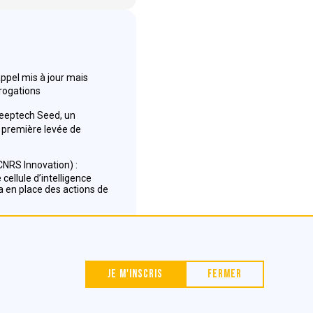
appel mis à jour mais
rrogations
Deeptech Seed, un
première levée de
NRS Innovation) :
cellule d’intelligence
 en place des actions de
Nous contacter
Je m'inscris
Fermer