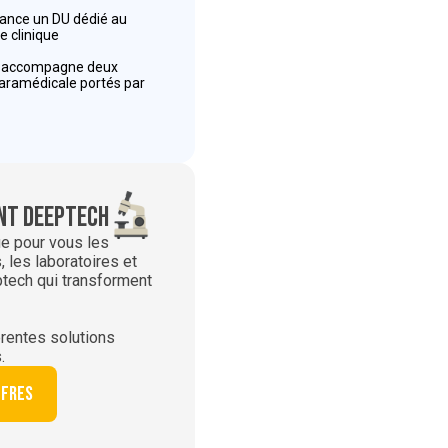
 lance un DU dédié au
e clinique
r accompagne deux
paramédicale portés par
t deeptech
ie pour vous les
 les laboratoires et
ptech qui transforment
rentes solutions
.
ffres