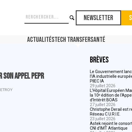
Newsletter
S
Actualités
Tech Transfer
Santé
Brèves
Le Gouvernement lance
r son appel PEPR
l’IA industrielle europ
PIIEC IA
29 juillet 2026
DETROY
L’Hôpital Européen Mar
la 10ᵉ édition de l’App
d’Intérêt BOAS
27 juillet 2026
Christophe Derail est 
Réseau C.U.R.I.E.
23 juillet 2026
Astek rejoint le consor
CNI d’IMT Atlantique