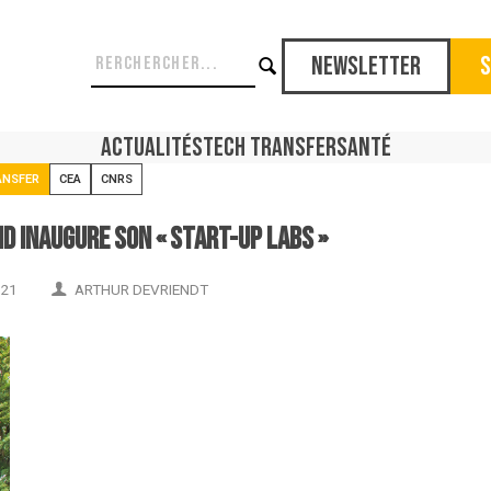
Newsletter
S
Actualités
Tech Transfer
Santé
ANSFER
CEA
CNRS
 inaugure son « Start-up Labs »
021
ARTHUR DEVRIENDT